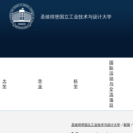
圣彼得堡国立工业技术与设计大学
国
际
活
动
大
学
科
与
学
业
学
交
流
项
目
圣彼得堡国立工业技术与设计大学
⁄
新闻