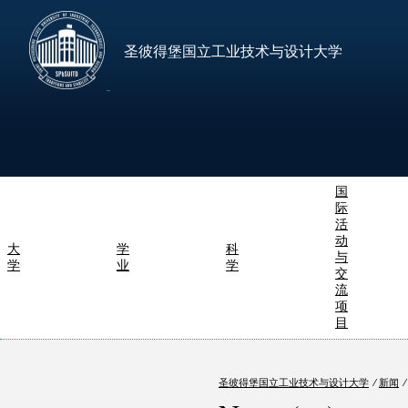
圣彼得堡国立工业技术与设计大学
国
际
活
动
大
学
科
与
学
业
学
交
流
项
目
圣彼得堡国立工业技术与设计大学
⁄
新闻