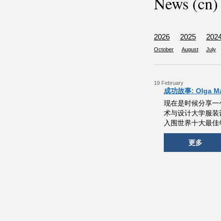
News (cn)
2026
2025
202
October
August
July
19 February
成功故事: Olga Ma
现在是时候分享一个
术与设计大学服装设计学院
入围世界十大最佳年
更多