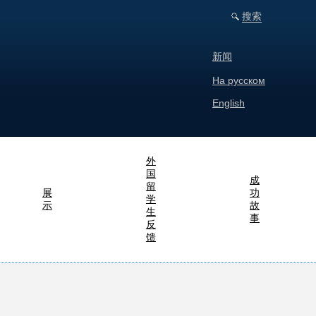
搜索
新闻
На русском
English
外
国
成
留
展
功
学
示
故
生
事
反
馈