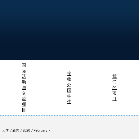
国
际
接
活
我
收
动
们
外
与
的
国
交
项
学
流
目
生
项
目
计大学
⁄
新闻
⁄
2020
⁄ February ⁄