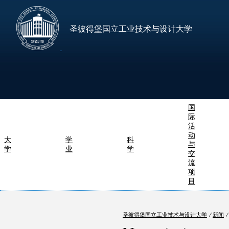
圣彼得堡国立工业技术与设计大学
国
际
活
动
大
学
科
与
学
业
学
交
流
项
目
圣彼得堡国立工业技术与设计大学
⁄
新闻