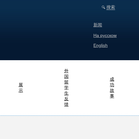
搜索
新闻
На русском
English
外
国
成
留
展
功
学
示
故
生
事
反
馈