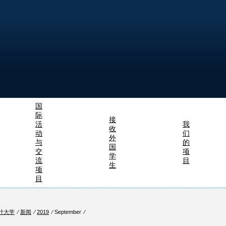
国
际
接
活
我
收
动
们
外
与
的
国
交
项
学
流
目
生
项
目
计大学
⁄
新闻
⁄
2019
⁄ September ⁄