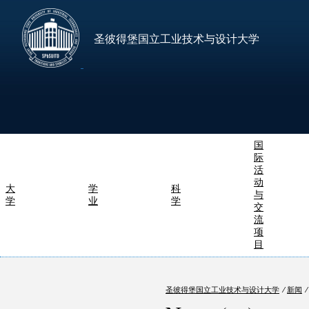
圣彼得堡国立工业技术与设计大学
国
际
活
动
大
学
科
与
学
业
学
交
流
项
目
圣彼得堡国立工业技术与设计大学
⁄
新闻