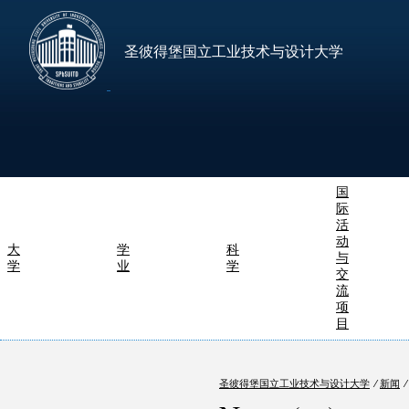
圣彼得堡国立工业技术与设计大学
国
际
活
动
大
学
科
与
学
业
学
交
流
项
目
圣彼得堡国立工业技术与设计大学
⁄
新闻