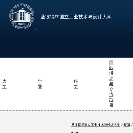
圣彼得堡国立工业技术与设计大学
国
际
活
动
大
学
科
与
学
业
学
交
流
项
目
圣彼得堡国立工业技术与设计大学
⁄
新闻