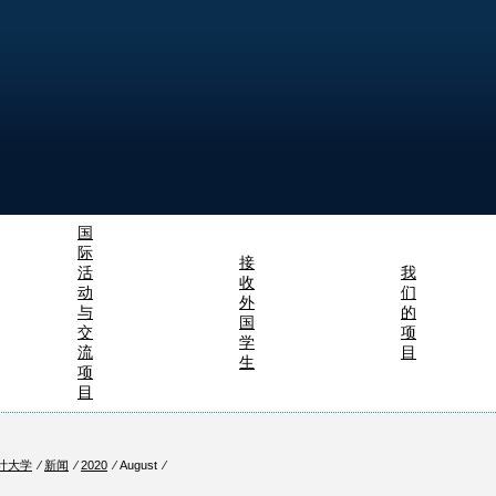
国
际
接
活
我
收
动
们
外
与
的
国
交
项
学
流
目
生
项
目
计大学
⁄
新闻
⁄
2020
⁄ August ⁄