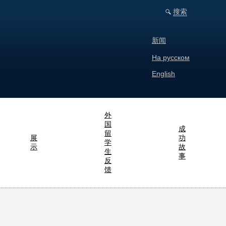
搜索
新闻
На русском
English
外
国
成
留
展
功
学
示
故
生
事
反
馈