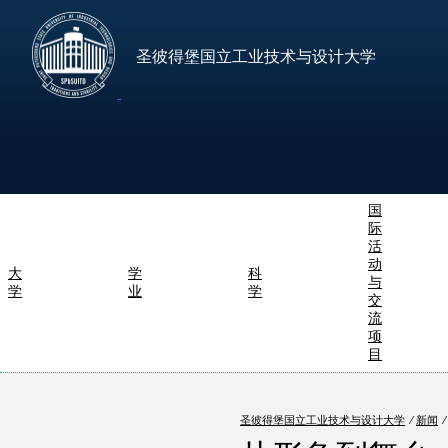
圣彼得堡国立工业技术与设计大学
国
际
活
动
大
学
科
与
学
业
学
交
流
项
目
圣彼得堡国立工业技术与设计大学
⁄
新闻