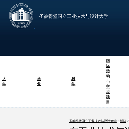
圣彼得堡国立工业技术与设计大学
国
际
活
动
大
学
科
与
学
业
学
交
流
项
目
圣彼得堡国立工业技术与设计大学
⁄
新闻