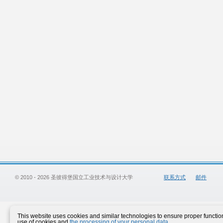
© 2010 - 2026 圣彼得堡国立工业技术与设计大学
联系方式
邮件
This website uses cookies and similar technologies to ensure proper functiona
use of cookies and
the processing of your personal data
.