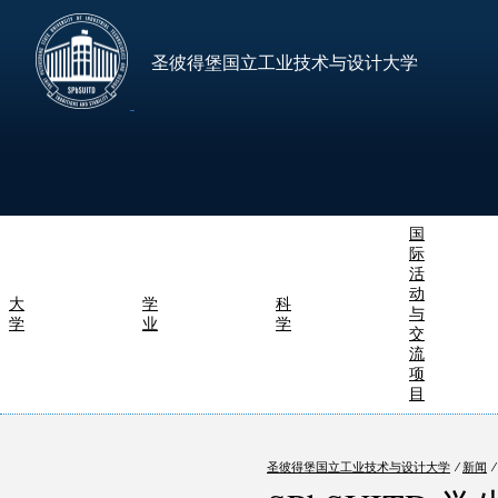
圣彼得堡国立工业技术与设计大学
国
际
活
动
大
学
科
与
学
业
学
交
流
项
目
圣彼得堡国立工业技术与设计大学
⁄
新闻