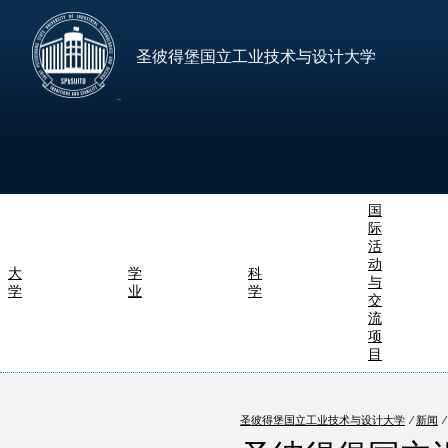
圣彼得堡国立工业技术与设计大学
国
际
活
动
大
学
科
与
学
业
学
交
流
项
目
圣彼得堡国立工业技术与设计大学
⁄
新闻