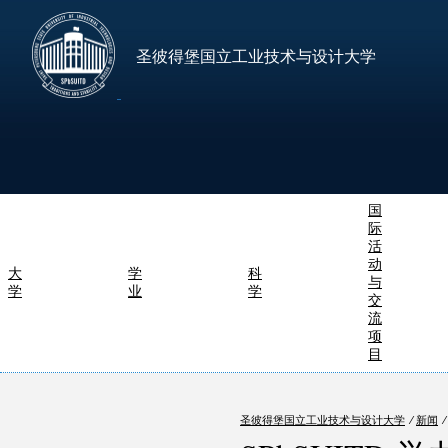
圣彼得堡国立工业技术与设计大学
国
际
活
动
大
学
科
与
学
业
学
交
流
项
目
圣彼得堡国立工业技术与设计大学
⁄
新闻