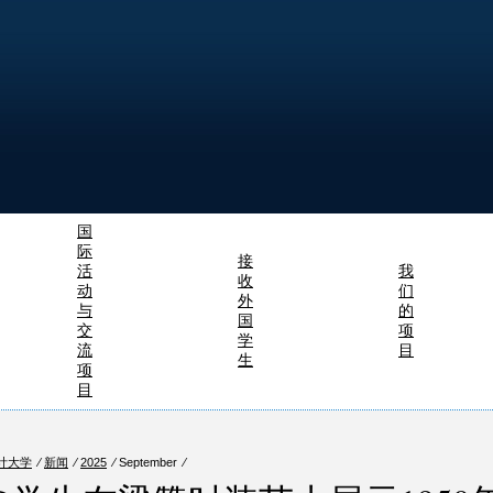
国
际
接
活
我
收
动
们
外
与
的
国
交
项
学
流
目
生
项
目
计大学
⁄
新闻
⁄
2025
⁄ September ⁄