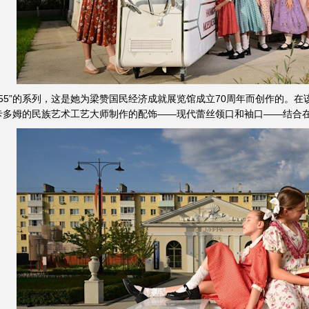
“遗产55”的系列，这是她为梁赞国民经济成就展览馆成立70周年而创作的。
卡多姆的民族艺术工艺大师制作的配饰——现代蕾丝领口和袖口——结合