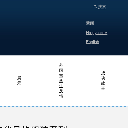
搜索
新闻
На русском
English
外
国
成
留
展
功
学
示
故
生
事
反
馈