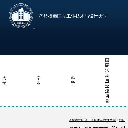
圣彼得堡国立工业技术与设计大学
国
际
活
动
大
学
科
与
学
业
学
交
流
项
目
圣彼得堡国立工业技术与设计大学
⁄
新闻