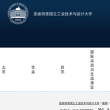
圣彼得堡国立工业技术与设计大学
国
际
活
动
大
学
科
与
学
业
学
交
流
项
目
圣彼得堡国立工业技术与设计大学
⁄
新闻