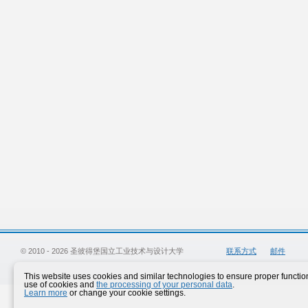
© 2010 - 2026 圣彼得堡国立工业技术与设计大学
联系方式
邮件
This website uses cookies and similar technologies to ensure proper functiona
use of cookies and
the processing of your personal data
.
Learn more
or change your cookie settings.