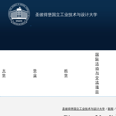
圣彼得堡国立工业技术与设计大学
国
际
活
动
大
学
科
与
学
业
学
交
流
项
目
圣彼得堡国立工业技术与设计大学
⁄
新闻