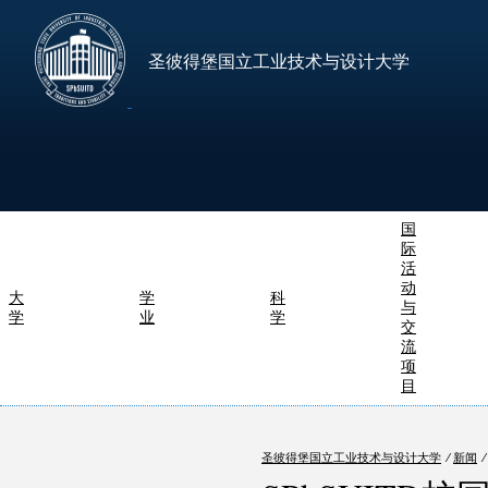
圣彼得堡国立工业技术与设计大学
国
际
活
动
大
学
科
与
学
业
学
交
流
项
目
圣彼得堡国立工业技术与设计大学
⁄
新闻