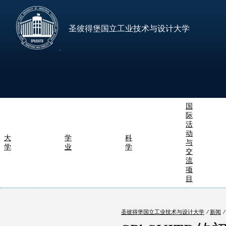
圣彼得堡国立工业技术与设计大学
国
际
活
动
大
学
科
与
学
业
学
交
流
项
目
圣彼得堡国立工业技术与设计大学
⁄
新闻