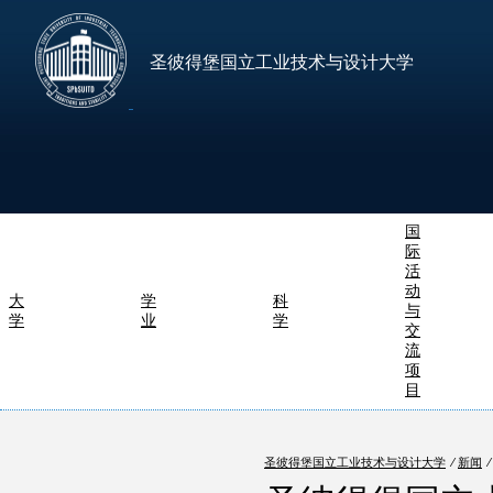
圣彼得堡国立工业技术与设计大学
国
际
活
动
大
学
科
与
学
业
学
交
流
项
目
圣彼得堡国立工业技术与设计大学
⁄
新闻