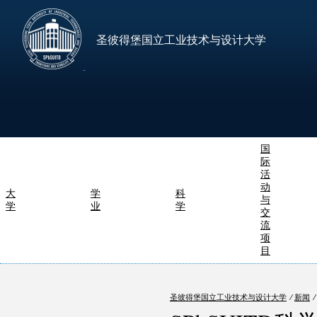
圣彼得堡国立工业技术与设计大学
国
际
活
动
大
学
科
与
学
业
学
交
流
项
目
圣彼得堡国立工业技术与设计大学
⁄
新闻