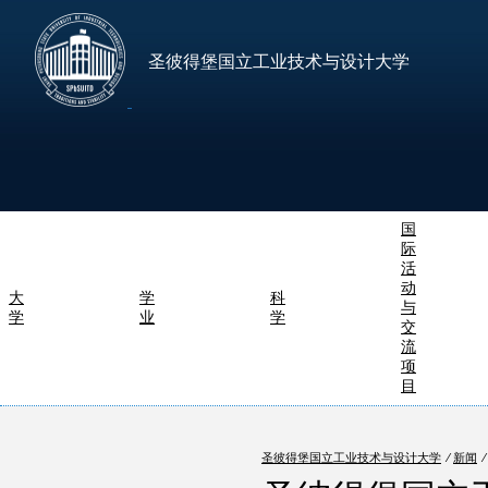
圣彼得堡国立工业技术与设计大学
国
际
活
动
大
学
科
与
学
业
学
交
流
项
目
圣彼得堡国立工业技术与设计大学
⁄
新闻