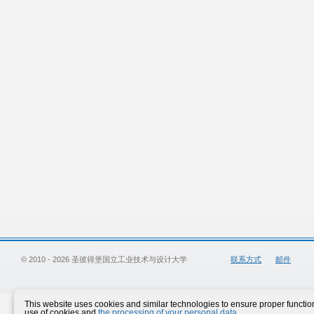
© 2010 - 2026 圣彼得堡国立工业技术与设计大学
联系方式
邮件
This website uses cookies and similar technologies to ensure proper functiona
use of cookies and
the processing of your personal data
.