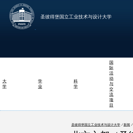
圣彼得堡国立工业技术与设计大学
国
际
活
动
大
学
科
与
学
业
学
交
流
项
目
圣彼得堡国立工业技术与设计大学
⁄
新闻