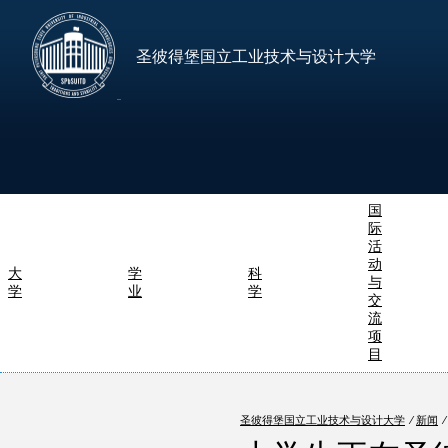
圣彼得堡国立工业技术与设计大学
国
际
活
动
大
学
科
与
学
业
学
交
流
项
目
圣彼得堡国立工业技术与设计大学
⁄
新闻