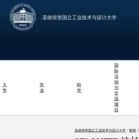
圣彼得堡国立工业技术与设计大学
国
际
活
动
大
学
科
与
学
业
学
交
流
项
目
圣彼得堡国立工业技术与设计大学
⁄
新闻