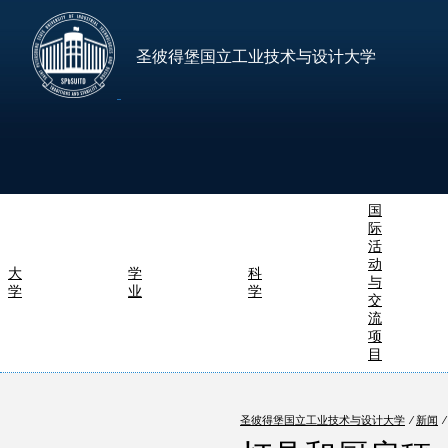
圣彼得堡国立工业技术与设计大学
国
际
活
动
大
学
科
与
学
业
学
交
流
项
目
圣彼得堡国立工业技术与设计大学
⁄
新闻