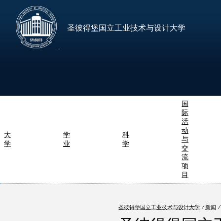
圣彼得堡国立工业技术与设计大学
国
际
活
动
大
学
科
与
学
业
学
交
流
项
目
圣彼得堡国立工业技术与设计大学
⁄
新闻