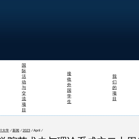
国
际
接
活
我
收
动
们
外
与
的
国
交
项
学
流
目
生
项
目
计大学
⁄
新闻
⁄
2023
⁄ April ⁄