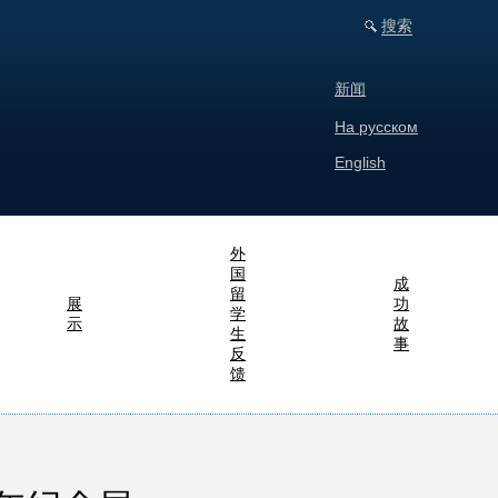
搜索
新闻
На русском
English
外
国
成
留
展
功
学
示
故
生
事
反
馈