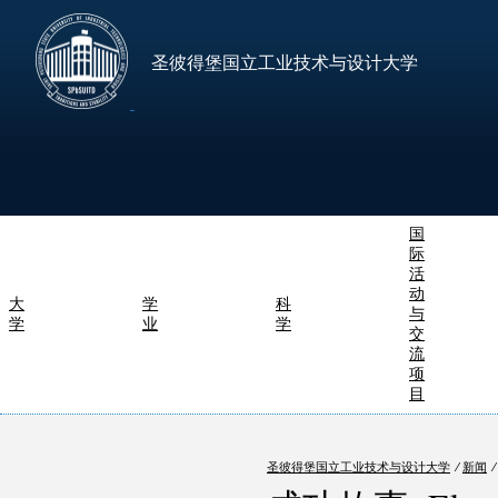
圣彼得堡国立工业技术与设计大学
国
际
活
动
大
学
科
与
学
业
学
交
流
项
目
圣彼得堡国立工业技术与设计大学
⁄
新闻