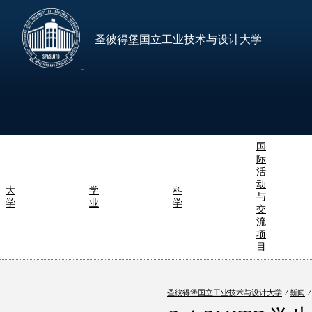
圣彼得堡国立工业技术与设计大学
国
际
活
动
大
学
科
与
学
业
学
交
流
项
目
圣彼得堡国立工业技术与设计大学
⁄
新闻