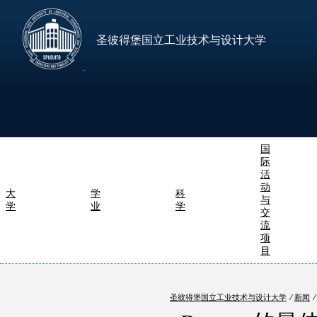
圣彼得堡国立工业技术与设计大学
国
际
活
动
大
学
科
与
学
业
学
交
流
项
目
圣彼得堡国立工业技术与设计大学
⁄
新闻