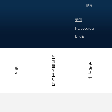
搜索
新闻
На русском
English
外
国
成
留
展
功
学
示
故
生
事
反
馈