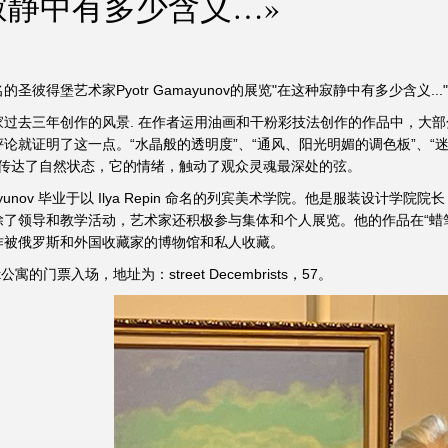
寂静中有多少含义…»
名的圣彼得堡艺术家Pyotr Gamayunov的展览"在这种寂静中有多少含义..."
过去三年创作的风景. 在作者运用油画和干粉彩技法创作的作品中，大部
论就证明了这一点。“水晶般的透明度”、“通风、阳光明媚的调色板”、“迷人
迹般地传达了自然状态，它的情绪，触动了观众灵魂最深处的弦。
ch Gamayunov 毕业于以 Ilya Repin 命名的列宾美术学院。他是
了领导和教学活动，艺术家还积极参与集体和个人展览。他的作品在“蜡笔技
作被俄罗斯和外国收藏家的博物馆和私人收藏。
k公寓的门票入场，地址为：street Decembrists，57。