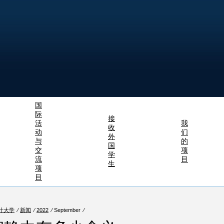
国
际
接
活
我
收
动
们
外
与
的
国
交
项
学
流
目
生
项
目
计大学
⁄
新闻
⁄
2022
⁄ September ⁄