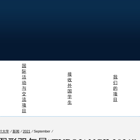
国
际
接
活
我
收
动
们
外
与
的
国
交
项
学
流
目
生
项
目
计大学
⁄
新闻
⁄
2021
⁄ September ⁄