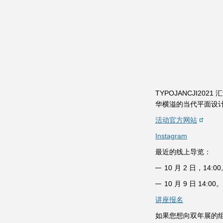
TYPOJANCJI2
华横溢的当代平面设计师和
活动官方网站
Instagram
最近的线上导览：
10 月 2 日，1
10 月 9 日 14
讲座报名
如果您想向双年展的组织者