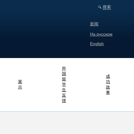
搜索
新闻
На русском
English
外
国
成
留
展
功
学
示
故
生
事
反
馈