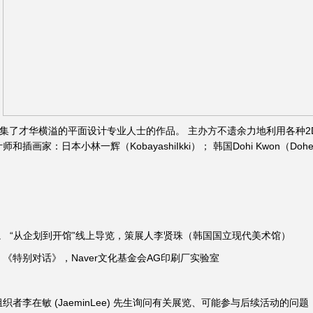
021 汇集了才华横溢的平面设计专业人士的作品。 主办方不遗余力地利用各
插画家：日本小林一辉（KobayashiIkki）； 韩国Dohi Kwon（Dohe
4:00。 “从企划到开馆”线上导览，策展人李贤珠（韩国国立现代美术馆）
:00。 《特别对话》，Naver文化基金会AG印刷厂实验室
李在敏 (JaeminLеe) 先生询问有关展览、可能参与后续活动的问题，请写信给 