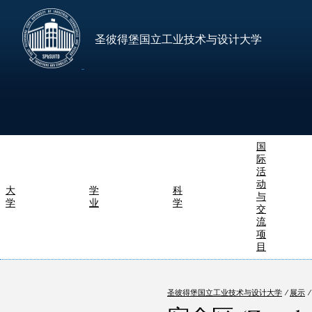
圣彼得堡国立工业技术与设计大学
国
际
活
动
大
学
科
与
学
业
学
交
流
项
目
圣彼得堡国立工业技术与设计大学
⁄
展示
⁄