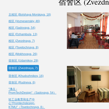
宿舍区 (Zvezdna
主校区 (Bolshaya Morskaya, 18)
校区 (Voznesenskiy, 46)
校区 (Sadovaya, 54)
校区 (Dzhambula, 13)
校区 (Zvezdnaya, 7)
校区 (Tsvetochnaya, 8)
校区 (Mokhovaya, 26)
宿舍区 (Udarnikov, 29)
宿舍区 (Zvezdnaya, 7)
宿舍区 (Khudozhnikov, 16)
宿舍区 (Rudneva, 6)
“沸点 -
PromTechDesign”（Sadovaya, 54）
轻工业教育和生产中
心“Promtechdesign-
KTMU”（Tsvetochnaya, 8）